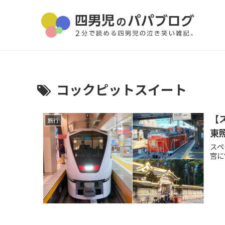
コックピットスイート
【
旅行
東
スペ
宮に