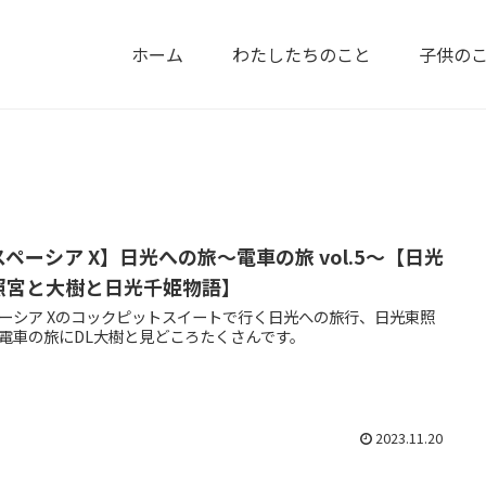
ホーム
わたしたちのこと
子供の
スペーシア X】日光への旅～電車の旅 vol.5～【日光
照宮と大樹と日光千姫物語】
ーシア Xのコックピットスイートで行く日光への旅行、日光東照
電車の旅にDL大樹と見どころたくさんです。
2023.11.20