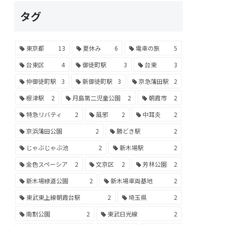
タグ
東京都
13
夏休み
6
電車の旅
5
台東区
4
御徒町駅
3
台東
3
仲御徒町駅
3
新御徒町駅
3
京急蒲田駅
2
根津駅
2
月島第二児童公園
2
朝霞市
2
特急リバティ
2
風邪
2
中耳炎
2
京浜蒲田公園
2
勝どき駅
2
じゃぶじゃぶ池
2
新木場駅
2
金色スペーシア
2
文京区
2
芳林公園
2
新木場緑道公園
2
新木場車両基地
2
東武東上線朝霞台駅
2
埼玉県
2
南割公園
2
東武日光線
2