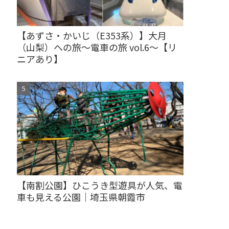
【あずさ・かいじ（E353系）】大月
（山梨）への旅～電車の旅 vol.6～【リ
ニアあり】
【南割公園】ひこうき型遊具が人気、電
車も見える公園｜埼玉県朝霞市