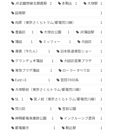
JR武蔵野線北朝霞駅
2
本駒込
1
大塚駅
1
田端駅
1
向原（東京さくらトラム/都電荒川線）
1
豊島区
1
大塚台公園
1
JR蒲田駅
1
蒲田
1
ミッフィー
1
大田区
1
青葉（牛たん）
1
日本鉄道模型ショー
1
グランデュオ蒲田
1
大田区産業プラザ
1
東急プラザ蒲田
1
ローラーすべり台
1
East i-E
1
営団7000系
1
大塚駅前（東京さくらトラム/都電荒川線）
1
SL
1
宮ノ前（東京さくらトラム/都電荒川線）
1
荒川区
1
宮前公園
1
神明都電車庫跡公園
1
インクルーシブ遊具
1
都電展示
1
駒込駅
1