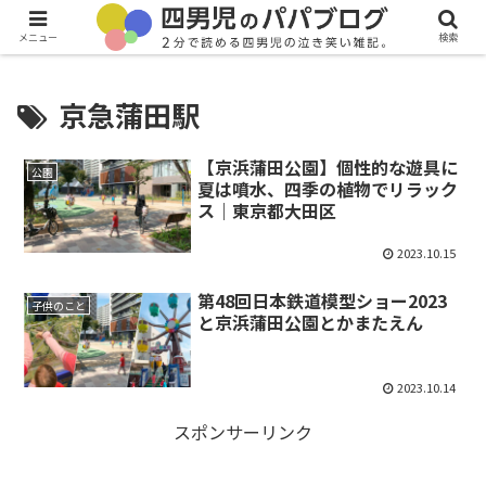
メニュー
検索
京急蒲田駅
【京浜蒲田公園】個性的な遊具に
公園
夏は噴水、四季の植物でリラック
ス｜東京都大田区
2023.10.15
第48回日本鉄道模型ショー2023
子供のこと
と京浜蒲田公園とかまたえん
2023.10.14
スポンサーリンク