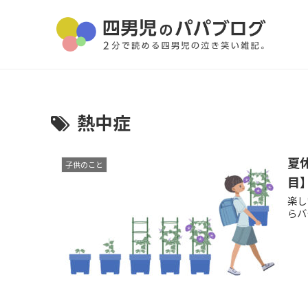
熱中症
夏
子供のこと
目
楽し
らバ