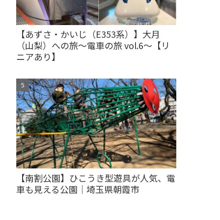
【あずさ・かいじ（E353系）】大月
（山梨）への旅～電車の旅 vol.6～【リ
ニアあり】
【南割公園】ひこうき型遊具が人気、電
車も見える公園｜埼玉県朝霞市