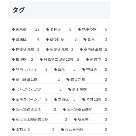
タグ
東京都
13
夏休み
6
電車の旅
5
台東区
4
御徒町駅
3
台東
3
仲御徒町駅
3
新御徒町駅
3
京急蒲田駅
2
根津駅
2
月島第二児童公園
2
朝霞市
2
特急リバティ
2
風邪
2
中耳炎
2
京浜蒲田公園
2
勝どき駅
2
じゃぶじゃぶ池
2
新木場駅
2
金色スペーシア
2
文京区
2
芳林公園
2
新木場緑道公園
2
新木場車両基地
2
東武東上線朝霞台駅
2
埼玉県
2
南割公園
2
東武日光線
2