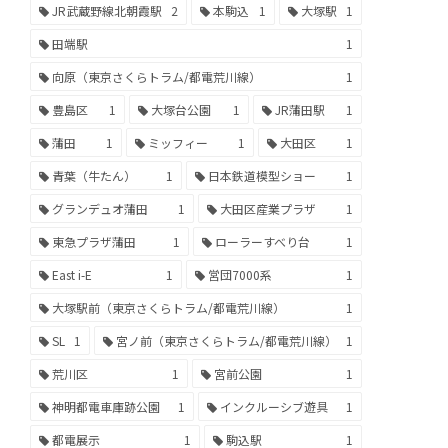
JR武蔵野線北朝霞駅
2
本駒込
1
大塚駅
1
田端駅
1
向原（東京さくらトラム/都電荒川線）
1
豊島区
1
大塚台公園
1
JR蒲田駅
1
蒲田
1
ミッフィー
1
大田区
1
青葉（牛たん）
1
日本鉄道模型ショー
1
グランデュオ蒲田
1
大田区産業プラザ
1
東急プラザ蒲田
1
ローラーすべり台
1
East i-E
1
営団7000系
1
大塚駅前（東京さくらトラム/都電荒川線）
1
SL
1
宮ノ前（東京さくらトラム/都電荒川線）
1
荒川区
1
宮前公園
1
神明都電車庫跡公園
1
インクルーシブ遊具
1
都電展示
1
駒込駅
1