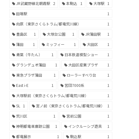
JR武蔵野線北朝霞駅
2
本駒込
1
大塚駅
1
田端駅
1
向原（東京さくらトラム/都電荒川線）
1
豊島区
1
大塚台公園
1
JR蒲田駅
1
蒲田
1
ミッフィー
1
大田区
1
青葉（牛たん）
1
日本鉄道模型ショー
1
グランデュオ蒲田
1
大田区産業プラザ
1
東急プラザ蒲田
1
ローラーすべり台
1
East i-E
1
営団7000系
1
大塚駅前（東京さくらトラム/都電荒川線）
1
SL
1
宮ノ前（東京さくらトラム/都電荒川線）
1
荒川区
1
宮前公園
1
神明都電車庫跡公園
1
インクルーシブ遊具
1
都電展示
1
駒込駅
1