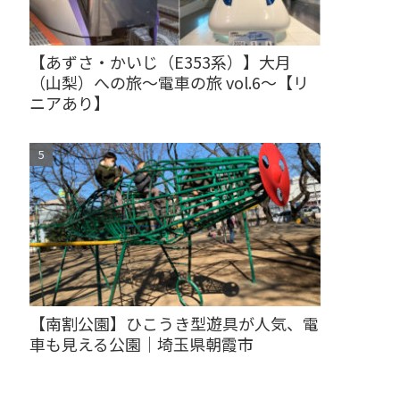
【あずさ・かいじ（E353系）】大月
（山梨）への旅～電車の旅 vol.6～【リ
ニアあり】
【南割公園】ひこうき型遊具が人気、電
車も見える公園｜埼玉県朝霞市