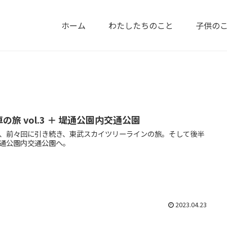
ホーム
わたしたちのこと
子供の
の旅 vol.3 ＋ 堤通公園内交通公園
、前々回に引き続き、東武スカイツリーラインの旅。そして後半
通公園内交通公園へ。
2023.04.23