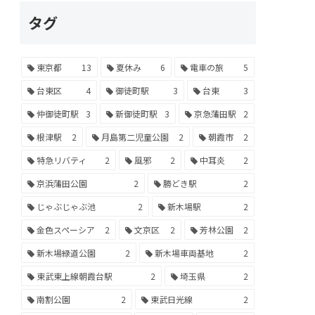
タグ
東京都
13
夏休み
6
電車の旅
5
台東区
4
御徒町駅
3
台東
3
仲御徒町駅
3
新御徒町駅
3
京急蒲田駅
2
根津駅
2
月島第二児童公園
2
朝霞市
2
特急リバティ
2
風邪
2
中耳炎
2
京浜蒲田公園
2
勝どき駅
2
じゃぶじゃぶ池
2
新木場駅
2
金色スペーシア
2
文京区
2
芳林公園
2
新木場緑道公園
2
新木場車両基地
2
東武東上線朝霞台駅
2
埼玉県
2
南割公園
2
東武日光線
2