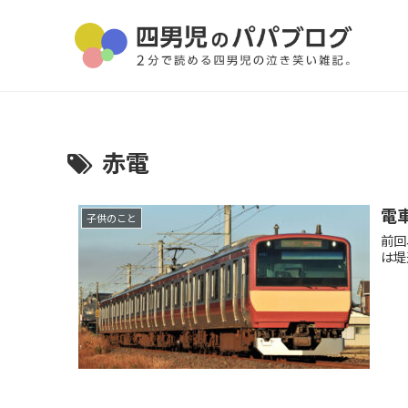
赤電
電車
子供のこと
前回
は堤