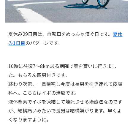
夏休み29日目は、自転車をめっちゃ漕ぐ日です。
夏休
み1日目
のパターンです。
10時に往復7～8kmある病院で薬を貰いに行きまし
た。もちろん四男付きです。
終わり次第、一旦帰宅し今度は長男を引き連れて皮膚
科へ。こちらはイボの治療です。
液体窒素でイボを凍結して壊死させる治療法なのです
が、結構痛いみたいで長男は結構嫌がります。早くよ
くなりますように。