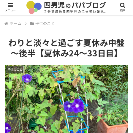
メニュー
検索
ホーム
子供のこと
わりと淡々と過ごす夏休み中盤
～後半【夏休み24～33日目】
子供のこと