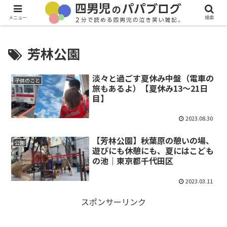
メニュー
検索
芳林公園
淡々と過ごす夏休み中盤（電車の
子供のこと
旅もあるよ）【夏休み13～21日
目】
2023.08.30
【芳林公園】秋葉原の憩いの場、
公園
遊びにも休憩にも、夏にはこども
の池｜東京都千代田区
2023.03.11
スポンサーリンク