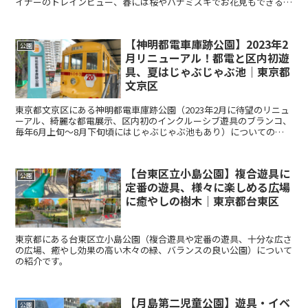
イナーのトレインビュー、春には桜やハナミズキでお花見もできる）
についての紹介です。
【神明都電車庫跡公園】2023年2
公園
月リニューアル！都電と区内初遊
具、夏はじゃぶじゃぶ池｜東京都
文京区
東京都文京区にある神明都電車庫跡公園（2023年2月に待望のリニュ
ーアル、綺麗な都電展示、区内初のインクルーシブ遊具のブランコ、
毎年6月上旬～8月下旬頃にはじゃぶじゃぶ池もあり）についての紹
介です。
【台東区立小島公園】複合遊具に
公園
定番の遊具、様々に楽しめる広場
に癒やしの樹木｜東京都台東区
東京都にある台東区立小島公園（複合遊具や定番の遊具、十分な広さ
の広場、癒やし効果の高い木々の緑、バランスの良い公園）について
の紹介です。
【月島第二児童公園】遊具・イベ
公園