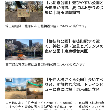
【北朝霞公園】遊びやすい公園と
公園
野球場が併設、夏にはお祭りの会
場に｜埼玉県朝霞市
埼玉県朝霞市北原にある北朝霞公園についての紹介です。
【御徒町公園】御徒町駅すぐ近
公園
く、神社・緑・遊具とバランスの
良い公園｜東京都台東区
東京都台東区台東にある御徒町公園についての紹介です。
【千住大橋さくら公園】長いすべ
公園
り台、開放的な広場、トレインビ
ューに春には桜｜東京都足立区
東京都にある千住大橋さくら公園（広く開放的で、長い滑り心地の良
いすべり台や安全に遊べる幼児向け遊具コーナー、京成線やスカイラ