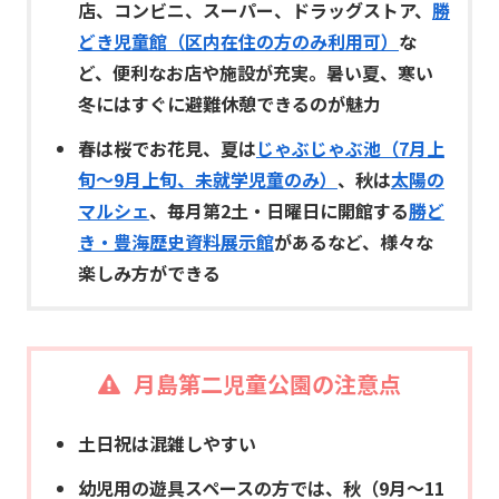
店、コンビニ、スーパー、ドラッグストア、
勝
どき児童館（区内在住の方のみ利用可）
な
ど、便利なお店や施設が充実。暑い夏、寒い
冬にはすぐに避難休憩できるのが魅力
春は桜でお花見、夏は
じゃぶじゃぶ池（7月上
旬～9月上旬、未就学児童のみ）
、秋は
太陽の
マルシェ
、毎月第2土・日曜日に開館する
勝ど
き・豊海歴史資料展示館
があるなど、様々な
楽しみ方ができる
月島第二児童公園の注意点
土日祝は混雑しやすい
幼児用の遊具スペースの方では、秋（9月～11