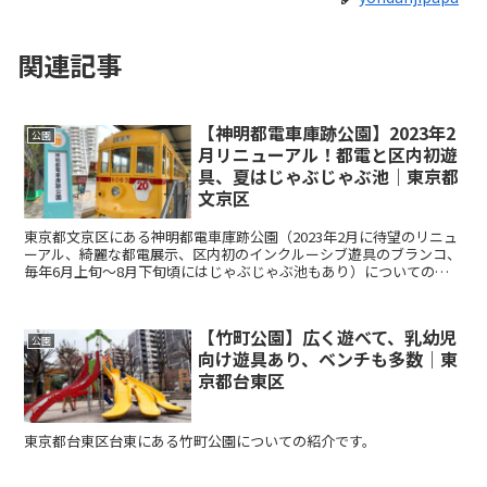
関連記事
【神明都電車庫跡公園】2023年2
公園
月リニューアル！都電と区内初遊
具、夏はじゃぶじゃぶ池｜東京都
文京区
東京都文京区にある神明都電車庫跡公園（2023年2月に待望のリニュ
ーアル、綺麗な都電展示、区内初のインクルーシブ遊具のブランコ、
毎年6月上旬～8月下旬頃にはじゃぶじゃぶ池もあり）についての紹
介です。
【竹町公園】広く遊べて、乳幼児
公園
向け遊具あり、ベンチも多数｜東
京都台東区
東京都台東区台東にある竹町公園についての紹介です。