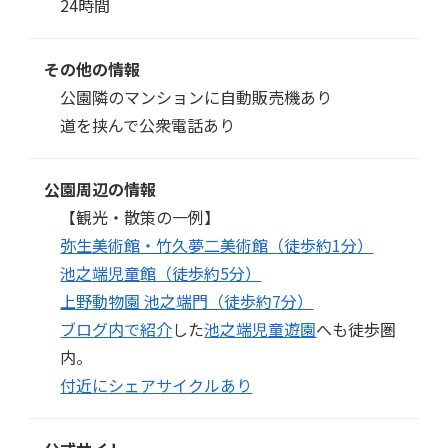
24時間
その他の情報
公園隣のマンションに自動販売機あり
道を挟んで公衆電話あり
公園周辺の情報
【観光・散策の一例】
弥生美術館・竹久夢二美術館（徒歩約1分）
池之端児童館（徒歩約5分）
上野動物園 池之端門（徒歩約7分）
ブログ内で紹介
した
池之端児童遊園
へも徒歩圏
内。
付近にシェアサイクルあり