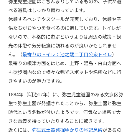
弥生児童遊園はこぢんまりしているものの、子供が遊
べる遊具はしっかり備わっています。
休憩するベンチやスツールが充実しており、休憩や子
供たちがおやつを食べるのに適しています。トイレが
ないので、本格的に遊ぶというよりは周辺の散策・観
光の休憩や気分転換に訪れるのが良いかもしれませ
ん。（
最寄りのトイレ：池之端二丁目公衆トイレ
）
最寄りの根津方面をはじめ、上野・湯島・白山方面へ
も徒歩圏内なので様々な観光スポットや名所などに行
きやすいのが魅力ですね。
1884年（明治17年）に、弥生児童遊園のある文京区弥
生で弥生土器が発掘されたことから、弥生土器と弥生
時代という名称が付いたようです。何気ない場所で大
きな意義を持っていたりすることに驚きです。
近くには、
弥生式土器発掘ゆかりの地記念碑
があるの