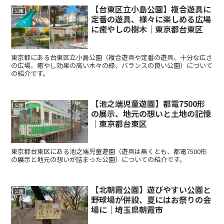
【台東区立小島公園】複合遊具に
公園
定番の遊具、様々に楽しめる広場
に癒やしの樹木｜東京都台東区
東京都にある台東区立小島公園（複合遊具や定番の遊具、十分な広さ
の広場、癒やし効果の高い木々の緑、バランスの良い公園）について
の紹介です。
【池之端児童遊園】都電7500形
公園
の展示、地元の想いと土地の記憶
｜東京都台東区
東京都台東区にある池之端児童遊園（遊具は無くとも、都電7500形
の展示と地元の想いが詰まった公園）についての紹介です。
【北朝霞公園】遊びやすい公園と
公園
野球場が併設、夏にはお祭りの会
場に｜埼玉県朝霞市