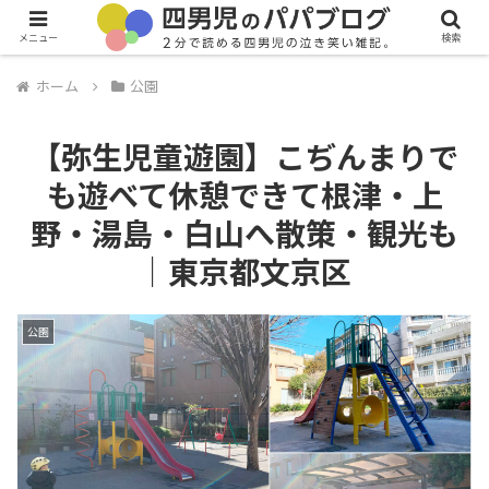
メニュー
検索
ホーム
公園
【弥生児童遊園】こぢんまりで
も遊べて休憩できて根津・上
野・湯島・白山へ散策・観光も
｜東京都文京区
公園